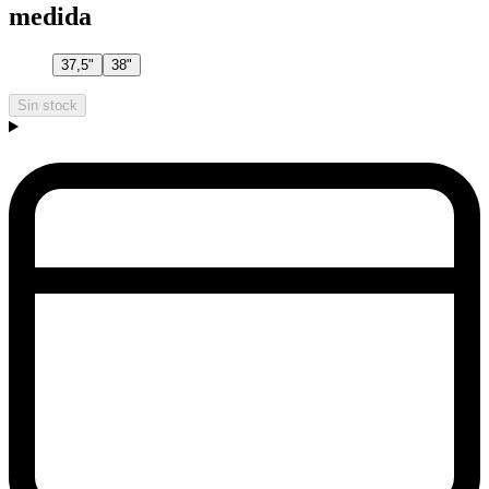
medida
37,5"
38"
Sin stock